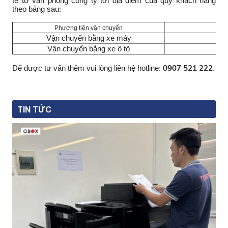
tế từ văn phòng công ty tới địa điểm của quý khách hàng
theo bảng sau:
Phương tiện vận chuyển
C
Vận chuyển bằng xe máy
5
Vận chuyển bằng xe ô tô
1
0907 521 222
Để được tư vấn thêm vui lòng liên hệ hotline:
.
TIN TỨC