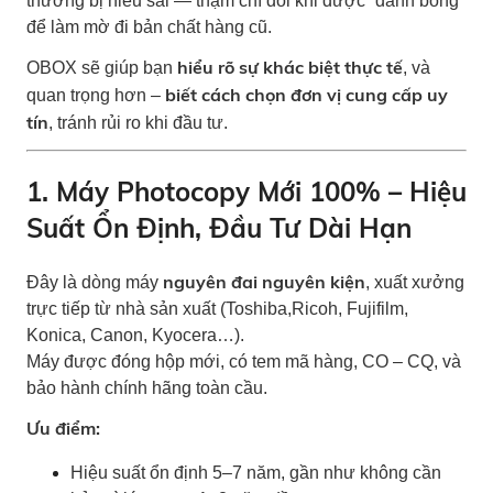
thường bị hiểu sai — thậm chí đôi khi được “đánh bóng”
để làm mờ đi bản chất hàng cũ.
hiểu rõ sự khác biệt thực tế
OBOX sẽ giúp bạn
, và
biết cách chọn đơn vị cung cấp uy
quan trọng hơn –
tín
, tránh rủi ro khi đầu tư.
1. Máy Photocopy Mới 100% – Hiệu
Suất Ổn Định, Đầu Tư Dài Hạn
nguyên đai nguyên kiện
Đây là dòng máy
, xuất xưởng
trực tiếp từ nhà sản xuất (Toshiba,Ricoh, Fujifilm,
Konica, Canon, Kyocera…).
Máy được đóng hộp mới, có tem mã hàng, CO – CQ, và
bảo hành chính hãng toàn cầu.
Ưu điểm:
Hiệu suất ổn định 5–7 năm, gần như không cần