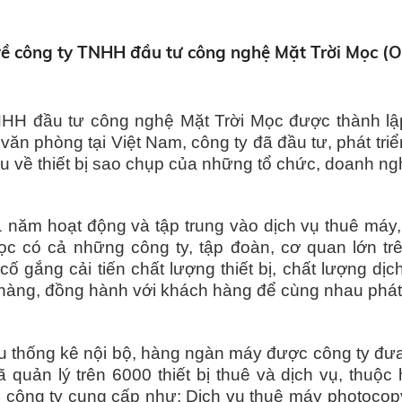
 về công ty TNHH đầu tư công nghệ Mặt Trời Mọc (
HH đầu tư công nghệ Mặt Trời Mọc được thành lập
văn phòng tại Việt Nam, công ty đã đầu tư, phát tr
u về thiết bị sao chụp của những tổ chức, doanh ng
 năm hoạt động và tập trung vào dịch vụ thuê máy,
ọc có cả những công ty, tập đoàn, cơ quan lớn trê
 cố gắng cải tiến chất lượng thiết bị, chất lượng d
hàng, đồng hành với khách hàng để cùng nhau phát 
ệu thống kê nội bộ, hàng ngàn máy được công ty đưa
ã quản lý trên 6000 thiết bị thuê và dịch vụ, thuộ
 công ty cung cấp như: Dịch vụ thuê máy photoco