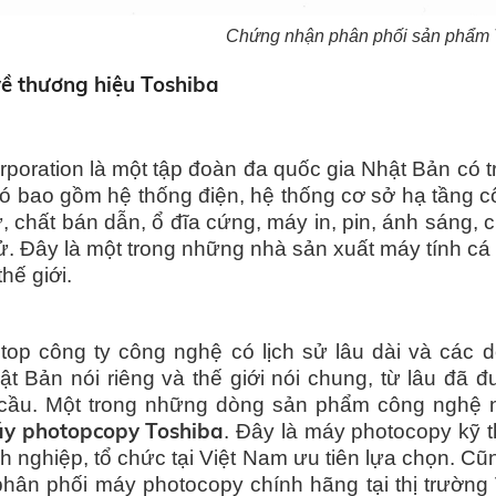
Chứng nhận phân phối sản phẩm T
 về thương hiệu Toshiba
poration là một tập đoàn đa quốc gia Nhật Bản có t
ó bao gồm hệ thống điện, hệ thống cơ sở hạ tầng cô
ử, chất bán dẫn, ổ đĩa cứng, máy in, pin, ánh sáng,
. Đây là một trong những nhà sản xuất máy tính cá nhâ
thế giới.
top công ty công nghệ có lịch sử lâu dài và các d
ật Bản nói riêng và thế giới nói chung, từ lâu đã
cầu. Một trong những dòng sản phẩm công nghệ nổ
y photopcopy Toshiba
.
Đây là máy photocopy kỹ t
h nghiệp,
tổ chức
tại Việt Nam ưu tiên lựa chọn
. Cũ
hân phối máy photocopy chính hãng tại thị trườn