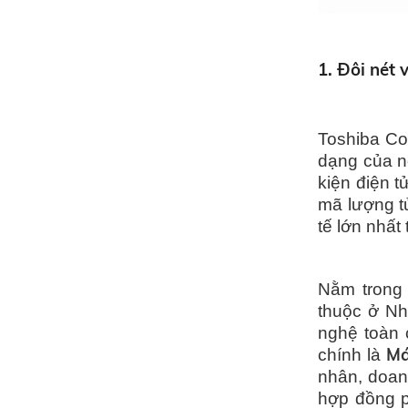
1. Đôi nét
Toshiba Cor
dạng của n
kiện điện t
mã lượng tử
tế lớn nhất 
Nằm trong 
thuộc ở Nh
nghệ toàn 
Má
chính là
nhân, doan
hợp đồng p