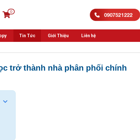
0
0907521222
opy
Tin Tức
Giới Thiệu
Liên hệ
c trở thành nhà phân phối chính