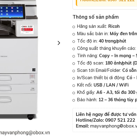
Thông số sản phẩm
Ricoh
Hãng sản xuất:
Máy đen trắ
Màu sắc bản in:
40 trang/phút
Tốc độ in:
Công suất tháng khuyến cáo
Copy – In mạng – 
Tính năng:
180 ảnh/phút (
Tốc độ scan:
Có sẵn
Scan tới Email/Folder:
Có -
In/Scan thiết bị di động:
USB / LAN / WiFi
Kết nối:
A6 - A3, tối đa 300
Khổ giấy:
12 – 36 tháng tùy 
Bảo hành:
Liên hệ ngay để được tư vấ
Hotline/Zalo:
0907 521 222
Email:
mayvanphong@obox.