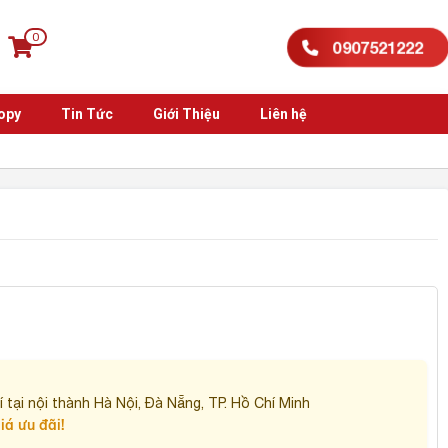
0
0907521222
opy
Tin Tức
Giới Thiệu
Liên hệ
T
 tại nội thành Hà Nội, Đà Nẵng, TP. Hồ Chí Minh
iá ưu đãi!