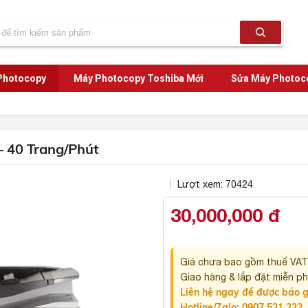
Photocopy
Máy Photocopy Toshiba Mới
Sửa Máy Photoc
 40 Trang/Phút
Lượt xem: 70424
30,000,000 đ
Giá chưa bao gồm thuế VA
Giao hàng & lắp đặt miễn phí
Liên hệ ngay để được báo g
Hotline/Zalo: 0907 521 222