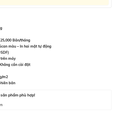
ng
25,000 Bản/tháng
:
Scan màu – In hai mặt tự động
DSDF)
 trên máy
 Không cần cài đặt
 g/m2
phiên bản
n sản phẩm phù hợp!
vn