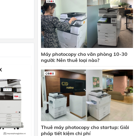
Máy photocopy cho văn phòng 10-30
người: Nên thuê loại nào?
h hoàn thiện và
Thuê máy photocopy cho startup: Giải
pháp tiết kiệm chi phí