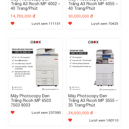
Trắng A3 Ricoh MP 4002 –
Trắng A3 Ricoh MP 4055 –
Chất lượng được kiểm chứng
40 Trang/Phút
40 Trang/Phút
14,700,000 đ
30,000,000 đ
giải thưởng BLI “Outstanding
Ricoh IM Series đạt
Lượt xem 111151
Lượt xem 70425
Achievement in Innovation”
, ghi nhận khả năng kết nối
thông minh, hiệu năng cao và độ tin cậy vượt trội.
Nguồn:
Keypoint Intelligence – Ricoh IM Series Awards
Liên hệ tư vấn & báo giá:
0907 521 222
Hotline/Zalo:
mayvanphong@obox.vn
Email:
Máy Photocopy Đen
Máy Photocopy Đen
Trắng Ricoh MP 6503
Trắng A3 Ricoh MP 3555 –
7503 9003
35 Trang/Phút
24,500,000 đ
Lượt xem 237093
Lượt xem 160110