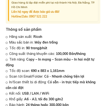
Giao hàng & lắp đặt miễn phí tại nội thành Hà Nội, Đà Nẵng, TP.
Hồ Chí Minh
Liên hệ ngay để được báo giá ưu đãi!
Hotline/Zalo:
0907 521 222
Thông số sản phẩm
Ricoh
Hãng sản xuất:
Máy đen trắng
Màu sắc bản in:
90 trang/phút
Tốc độ in:
100,000 Bản/tháng
Công suất tháng khuyến cáo:
Copy – In mạng – Scan màu – In hai mặt tự
Tính năng:
động
690 x 883 x 1,161mm
Tốc độ scan:
Có - Nhanh chóng tiện lợi
Scan tới Email/Folder:
Có sẵn - in trực tiếp mà không
In/Scan thiết bị di động:
cần cài đặt
USB / LAN / WiFi
Kết nối:
A6 - A3, tối đa 300 g/m2
Khổ giấy:
24 tháng hoặc 300.000 bản
Bảo hành: