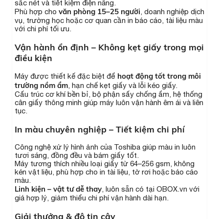
sắc nét và tiết kiệm điện năng.
văn phòng 15–25 người
Phù hợp cho
, doanh nghiệp dịch
vụ, trường học hoặc cơ quan cần in báo cáo, tài liệu màu
với chi phí tối ưu.
Vận hành ổn định – Không kẹt giấy trong mọi
điều kiện
hoạt động tốt trong môi
Máy được thiết kế đặc biệt để
trường nồm ẩm
, hạn chế kẹt giấy và lỗi kéo giấy.
Cấu trúc cơ khí bền bỉ, bộ phận sấy chống ẩm, hệ thống
cân giấy thông minh giúp máy luôn vận hành êm ái và liên
tục.
In màu chuyên nghiệp – Tiết kiệm chi phí
Công nghệ xử lý hình ảnh của Toshiba giúp màu in luôn
tươi sáng, đồng đều và bám giấy tốt.
Máy tương thích nhiều loại giấy từ 64–256 gsm, không
kén vật liệu, phù hợp cho in tài liệu, tờ rơi hoặc báo cáo
màu.
Linh kiện – vật tư dễ thay
, luôn sẵn có tại OBOX.vn với
giá hợp lý, giảm thiểu chi phí vận hành dài hạn.
Giải thưởng & độ tin cậy