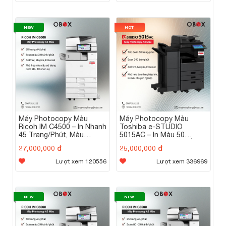
NEW
HOT
Máy Photocopy Màu
Máy Photocopy Màu
Ricoh IM C4500 – In Nhanh
Toshiba e-STUDIO
45 Trang/Phút, Màu
5015AC – In Màu 50
Chuẩn, Bền Bỉ
Trang/Phút, Chuẩn Sắc,
27,000,000 đ
25,000,000 đ
Bền Bỉ
Lượt xem 120556
Lượt xem 336969
NEW
NEW