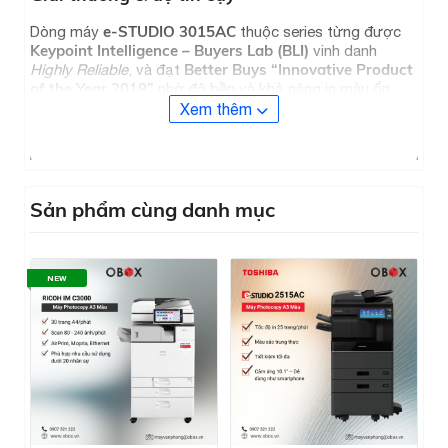
e-STUDIO 3015AC
Dòng máy
thuộc series từng được
Keypoint Intelligence – Buyers Lab (BLI)
vinh danh
Better Buys “Innovative Product
Highly Reliable
, và đạt
of the Year 2019”
nhờ độ bền và khả năng in màu ổn
định.
Xem thêm
Sản phẩm cùng danh mục
NEW
Dịch vụ & bảo hành
Like New
OBOX.vn
Tất cả sản phẩm
tại
đều được
tuyển chọn
kiểm định kỹ thuật, thay
đầu vào kỹ càng,
linh kiện hao mòn, vệ sinh hoàn thiện và kiểm tra trước
khi bàn giao.
12 tháng
Bảo hành
, hỗ trợ kỹ thuật tận nơi.