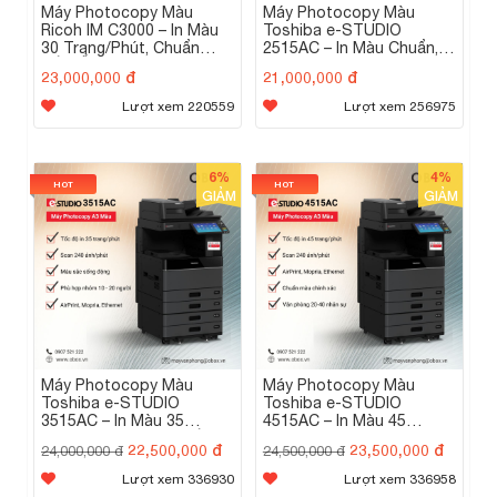
Máy Photocopy Màu
Máy Photocopy Màu
Giao & lắp đặt miễn phí trong 2 giờ
tại Hà Nội, TP.HCM,
Ricoh IM C3000 – In Màu
Toshiba e-STUDIO
Đà Nẵng.
30 Trang/Phút, Chuẩn
2515AC – In Màu Chuẩn,
Liên hệ tư vấn & báo giá:
Sắc, Ổn Định
Bền Bỉ, Giá Hợp Lý
23,000,000 đ
21,000,000 đ
Hotline/Zalo: 0907 521 222
Email:
mayvanphong@obox.vn
Lượt xem 220559
Lượt xem 256975
6%
4%
HOT
HOT
GIẢM
GIẢM
Máy Photocopy Màu
Máy Photocopy Màu
Toshiba e-STUDIO
Toshiba e-STUDIO
3515AC – In Màu 35
4515AC – In Màu 45
Trang/Phút, Chuẩn Sắc,
Trang/Phút, Bền Bỉ, Chuẩn
22,500,000 đ
23,500,000 đ
24,000,000 đ
24,500,000 đ
Bền Bỉ
Sắc
Lượt xem 336930
Lượt xem 336958