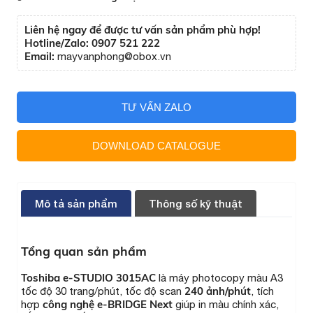
Liên hệ ngay để được tư vấn sản phẩm phù hợp!
Hotline/Zalo: 0907 521 222
Email:
mayvanphong@obox.vn
TƯ VẤN ZALO
DOWNLOAD CATALOGUE
Mô tả sản phẩm
Thông số kỹ thuật
Tổng quan sản phẩm
Toshiba e-STUDIO 3015AC
là máy photocopy màu A3
240 ảnh/phút
tốc độ 30 trang/phút, tốc độ scan
, tích
công nghệ e-BRIDGE Next
hợp
giúp in màu chính xác,