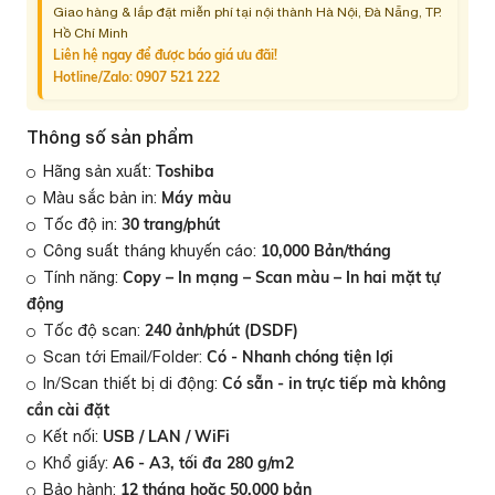
Giao hàng & lắp đặt miễn phí tại nội thành Hà Nội, Đà Nẵng, TP.
Hồ Chí Minh
Liên hệ ngay để được báo giá ưu đãi!
Hotline/Zalo:
0907 521 222
Thông số sản phẩm
Toshiba
Hãng sản xuất:
Máy màu
Màu sắc bản in:
30 trang/phút
Tốc độ in:
10,000 Bản/tháng
Công suất tháng khuyến cáo:
Copy – In mạng – Scan màu – In hai mặt tự
Tính năng:
động
240 ảnh/phút (DSDF)
Tốc độ scan:
Có - Nhanh chóng tiện lợi
Scan tới Email/Folder:
Có sẵn - in trực tiếp mà không
In/Scan thiết bị di động:
cần cài đặt
USB / LAN / WiFi
Kết nối:
A6 - A3, tối đa 280 g/m2
Khổ giấy:
12 tháng hoặc 50.000 bản
Bảo hành: