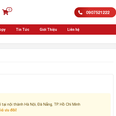
0
0907521222
opy
Tin Tức
Giới Thiệu
Liên hệ
T
 tại nội thành Hà Nội, Đà Nẵng, TP. Hồ Chí Minh
iá ưu đãi!