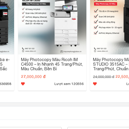
ba e-
Máy Photocopy Màu Ricoh IM
Máy Photocopy Mà
45
C4500 – In Nhanh 45 Trang/Phút,
STUDIO 3515AC – 
 Sắc
Màu Chuẩn, Bền Bỉ
Trang/Phút, Chuẩn
27,000,000 đ
22,500
24,000,000 đ
336958
Lượt xem 120556
L