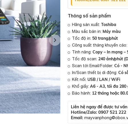
Thông số sản phẩm
Toshiba
Hãng sản xuất:
Máy màu
Màu sắc bản in:
50 trang/phút
Tốc độ in:
Công suất tháng khuyến cáo
Copy – In mạng – 
Tính năng:
240 ảnh/phút (
Tốc độ scan:
Có - Nh
Scan tới Email/Folder:
Có sẵ
In/Scan thiết bị di động:
USB / LAN / WiFi
Kết nối:
A6 - A3, tối đa 280
Khổ giấy:
12 tháng hoặc 80.
Bảo hành:
Liên hệ ngay để được tư vấ
Hotline/Zalo: 0907 521 222
Email:
mayvanphong@obox.