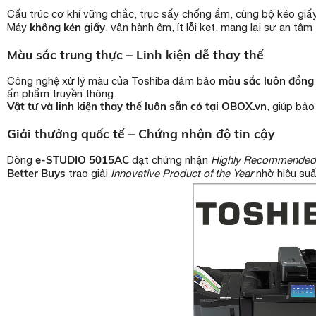
Cấu trúc cơ khí vững chắc, trục sấy chống ẩm, cùng bộ kéo gi
không kén giấy
Máy
, vận hành êm, ít lỗi kẹt, mang lại sự an tâ
Màu sắc trung thực – Linh kiện dễ thay thế
màu sắc luôn đồng 
Công nghệ xử lý màu của Toshiba đảm bảo
ấn phẩm truyền thông.
Vật tư và linh kiện thay thế luôn sẵn có tại OBOX.vn
, giúp bảo
Giải thưởng quốc tế – Chứng nhận độ tin cậy
e-STUDIO 5015AC
Dòng
đạt chứng nhận
Highly Recommended
Better Buys
trao giải
Innovative Product of the Year
nhờ hiệu suấ