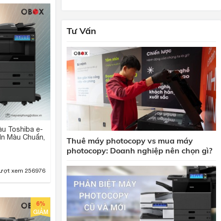
Tư Vấn
u Toshiba e-
In Màu Chuẩn,
Thuê máy photocopy vs mua máy
photocopy: Doanh nghiệp nên chọn gì?
ượt xem 256976
6%
GIẢM