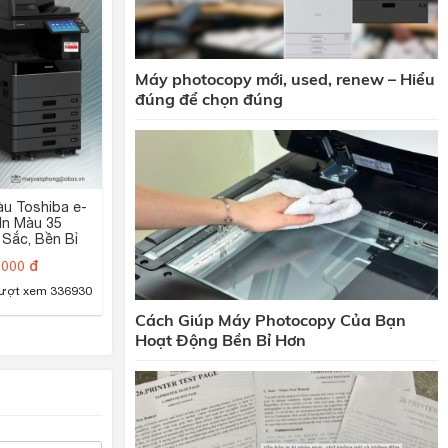
Máy photocopy mới, used, renew – Hiểu
đúng để chọn đúng
u Toshiba e-
In Màu 35
 Sắc, Bền Bỉ
,000 đ
ượt xem 336930
Cách Giúp Máy Photocopy Của Bạn
Hoạt Động Bền Bỉ Hơn