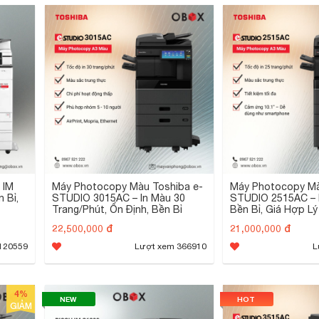
 IM
Máy Photocopy Màu Toshiba e-
Máy Photocopy Mà
 Bỉ,
STUDIO 3015AC – In Màu 30
STUDIO 2515AC – 
Trang/Phút, Ổn Định, Bền Bỉ
Bền Bỉ, Giá Hợp Lý
22,500,000 đ
21,000,000 đ
120559
Lượt xem 366910
L
4%
NEW
HOT
GIẢM