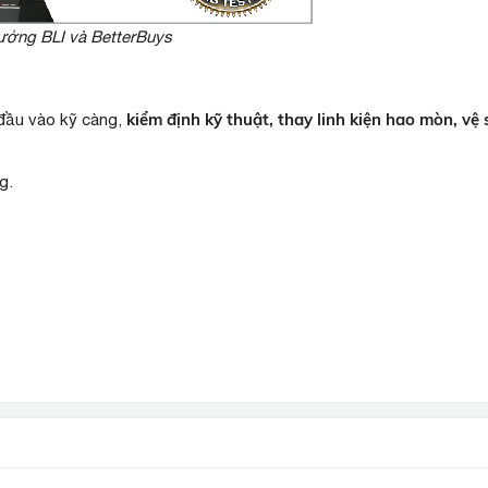
hưởng BLI và BetterBuys
kiểm định kỹ thuật, thay linh kiện hao mòn, vệ
ầu vào kỹ càng,
g.