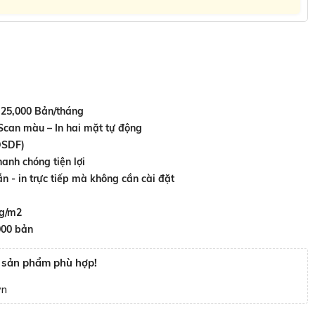
25,000 Bản/tháng
:
Scan màu – In hai mặt tự động
DSDF)
anh chóng tiện lợi
n - in trực tiếp mà không cần cài đặt
 g/m2
000 bản
n sản phẩm phù hợp!
vn