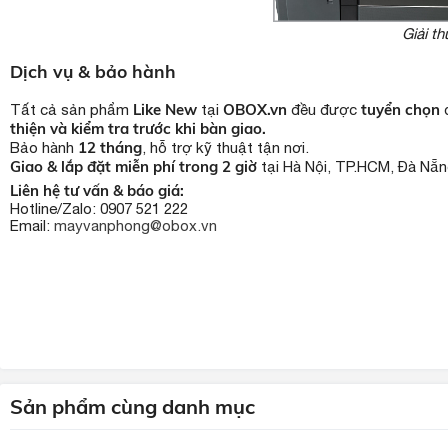
Giải t
Dịch vụ & bảo hành
Like New
OBOX.vn
tuyển chọn
Tất cả sản phẩm
tại
đều được
đ
thiện và kiểm tra trước khi bàn giao.
12 tháng
Bảo hành
, hỗ trợ kỹ thuật tận nơi.
Giao & lắp đặt miễn phí trong 2 giờ
tại Hà Nội, TP.HCM, Đà Nẵn
Liên hệ tư vấn & báo giá:
Hotline/Zalo: 0907 521 222
Email:
mayvanphong@obox.vn
Sản phẩm cùng danh mục