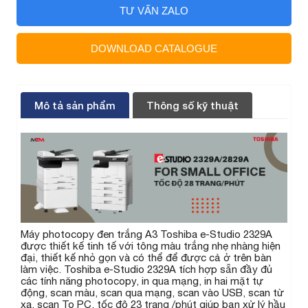
TƯ VẤN ZALO
DOWNLOAD CATALOGUE
Mô tả sản phẩm
Thông số kỹ thuật
Máy photocopy đen trắng A3 Toshiba e-Studio 2329A
được thiết kế tinh tế với tông màu trắng nhẹ nhàng hiện
đại, thiết kế nhỏ gọn và có thể để được cả ở trên bàn
làm việc. Toshiba e-Studio 2329A tích hợp sẵn đầy đủ
các tính năng photocopy, in qua mạng, in hai mặt tự
động, scan màu, scan qua mạng, scan vào USB, scan từ
xa, scan To PC, tốc độ 23 trang /phút giúp bạn xử lý hầu