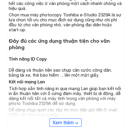
hết các công việc ở văn phòng một cách nhanh chóng và
hiệu quả.
Chọn mua máy photocopy Toshiba e-Studio 2329A là sự
lựa chọn tối ưu cho mục đích sử dụng cũng như chi phí
đầu từ cho văn phòng nhỏ, văn phòng đại diện hoặc
start-up.
Đầy đủ các ứng dụng thuận tiện cho văn
phòng
Tính năng ID Copy
Dễ dàng và thuận tiện sao chụp căn cước công dân,
bằng lái xe, thẻ bảo hiểm ... lên một mặt giấy.
Kết nối mạng Lan
Tích hợp sẵn tính năng in qua mạng Lan giúp bạn kết nối
in ấn thuận tiện với ổ cứng đám mây, thiết bị di động, dễ
dàng kết nối tất cả máy tính trong văn phòng với máy
photo Toshiba 2329A để sử dụng.
Dễ dàng chụp quét các tập tin trực tiếp gửi đến E-mail,
USB, các thư mục mạng.
Xem thêm
In đảo mặt tự động