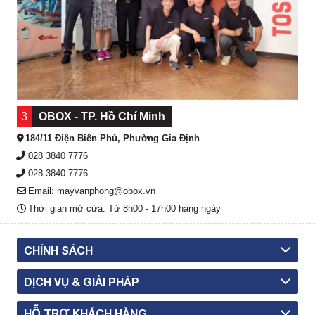
3
OBOX - TP. Hồ Chí Minh
184/11 Điện Biên Phủ, Phường Gia Định
028 3840 7776
028 3840 7776
Email: mayvanphong@obox.vn
Thời gian mở cửa: Từ 8h00 - 17h00 hàng ngày
CHÍNH SÁCH
DỊCH VỤ & GIẢI PHÁP
HỖ TRỢ KHÁCH HÀNG