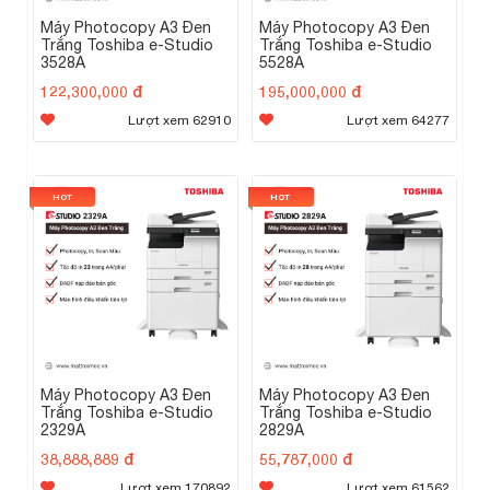
Một số tính năng tiện lợi
Máy Photocopy A3 Đen
Máy Photocopy A3 Đen
Trắng Toshiba e-Studio
Trắng Toshiba e-Studio
3528A
5528A
In ấn từ thiết bị di động
Lựa chọn mở rộng in không dây Wi-fi Direct
122,300,000 đ
195,000,000 đ
Can thiệp điều khiển thiết bị từ xa
Lượt xem 62910
Lượt xem 64277
OCR, tìm kiếm và sửa đổi dữ liệu
Scan tới USB
Scan và fax xem trước, cho phép bạn xem trước
và sử đổi bản scan trước khi gửi hoặc in.
In từ USB
HOT
HOT
Bộ nạp đảo bản gốc với đèn quét đôi SPDF
Máy Photocopy A3 Đen
Máy Photocopy A3 Đen
Trắng Toshiba e-Studio
Trắng Toshiba e-Studio
2329A
2829A
38,888,889 đ
55,787,000 đ
Lượt xem 170892
Lượt xem 61562