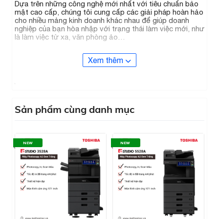
Dựa trên những công nghệ mới nhất với tiêu chuẩn bảo
mật cao cấp, chúng tôi cung cấp các giải pháp hoàn hảo
cho nhiều mảng kinh doanh khác nhau để giúp doanh
nghiệp của bạn hòa nhập với trạng thái làm việc mới, như
là làm việc từ xa, văn phòng ảo…
Thông minh và êm ái
Xem thêm
Màn hình điều khiển cảm ứng 26cm (10.1 inch) được thiết
kế như một máy tính bảng, có thể lướt web và tùy chỉnh
theo nhu cầu của doanh nghiệp. Giao diện dành cho
người dùng mới nhất cũng được thiết kế để thân thiện
và dễ sử dụng nhất, nâng cao và tối ưu được hiệu quả
Sản phẩm cùng danh mục
công việc.
NEW
NEW