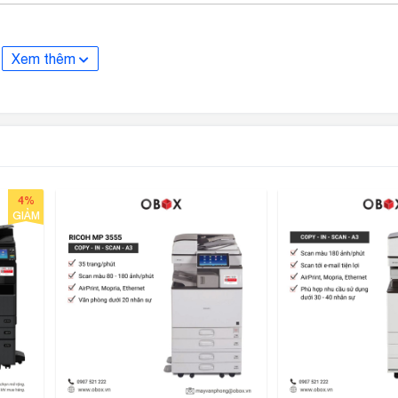
Xem thêm
Đà Nẵng
4%
GIẢM