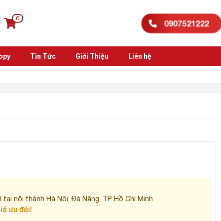
0
0907521222
opy
Tin Tức
Giới Thiệu
Liên hệ
T
 tại nội thành Hà Nội, Đà Nẵng, TP. Hồ Chí Minh
iá ưu đãi!