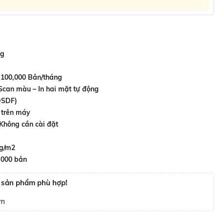
ng
100,000 Bản/tháng
:
Scan màu – In hai mặt tự động
DSDF)
 trên máy
 Không cần cài đặt
 g/m2
.000 bản
n sản phẩm phù hợp!
vn