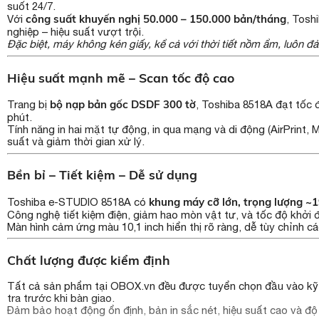
suốt 24/7.
công suất khuyến nghị 50.000 – 150.000 bản/tháng
Với
, Tosh
nghiệp – hiệu suất vượt trội.
Đặc biệt, máy không kén giấy, kể cả với thời tiết nồm ẩm, luôn đ
Hiệu suất mạnh mẽ – Scan tốc độ cao
bộ nạp bản gốc DSDF 300 tờ
Trang bị
, Toshiba 8518A đạt tốc đ
phút.
Tính năng in hai mặt tự động, in qua mạng và di động (AirPrint, 
suất và giảm thời gian xử lý.
Bền bỉ – Tiết kiệm – Dễ sử dụng
khung máy cỡ lớn, trọng lượng ~
Toshiba e-STUDIO 8518A có
Công nghệ tiết kiệm điện, giảm hao mòn vật tư, và tốc độ khởi độ
Màn hình cảm ứng màu 10,1 inch hiển thị rõ ràng, dễ tùy chỉnh c
Chất lượng được kiểm định
Tất cả sản phẩm tại OBOX.vn đều được tuyển chọn đầu vào kỹ càn
tra trước khi bàn giao.
Đảm bảo hoạt động ổn định, bản in sắc nét, hiệu suất cao và 