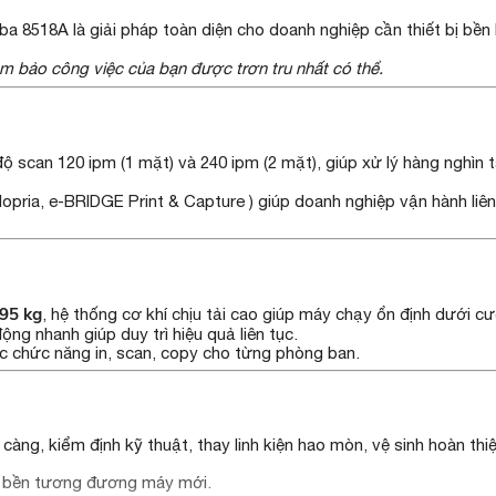
iba 8518A là giải pháp toàn diện cho doanh nghiệp cần thiết bị bền
ảm bảo công việc của bạn được trơn tru nhất có thể.
ộ scan 120 ipm (1 mặt) và 240 ipm (2 mặt), giúp xử lý hàng nghìn tài
Mopria, e-BRIDGE Print & Capture ) giúp doanh nghiệp vận hành liên
195 kg
, hệ thống cơ khí chịu tải cao giúp máy chạy ổn định dưới c
ng nhanh giúp duy trì hiệu quả liên tục.
ác chức năng in, scan, copy cho từng phòng ban.
g, kiểm định kỹ thuật, thay linh kiện hao mòn, vệ sinh hoàn thi
độ bền tương đương máy mới.