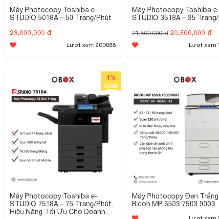
Máy Photocopy Toshiba e-
Máy Photocopy Toshiba e
STUDIO 5018A – 50 Trang/Phút
STUDIO 3518A – 35 Trang
23,000,000 đ
20,500,000 đ
21,500,000 đ
Lượt xem 200088
Lượt xem 
1%
GIẢM
Máy Photocopy Toshiba e-
Máy Photocopy Đen Trắng
STUDIO 7518A – 75 Trang/Phút,
Ricoh MP 6503 7503 9003
Hiệu Năng Tối Ưu Cho Doanh
Lượt xem 