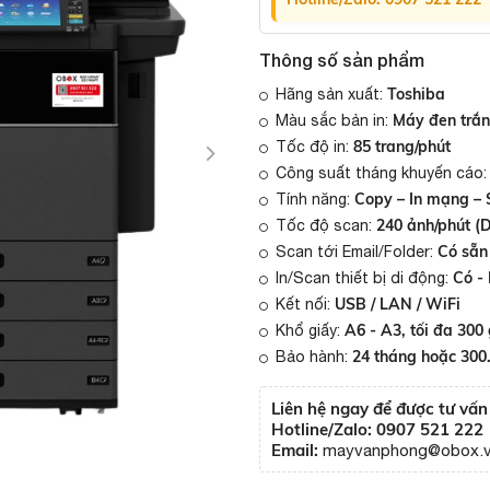
Thông số sản phẩm
Toshiba
Hãng sản xuất:
Máy đen trắ
Màu sắc bản in:
85 trang/phút
Tốc độ in:
Công suất tháng khuyến cáo
Copy – In mạng – 
Tính năng:
240 ảnh/phút (
Tốc độ scan:
Có sẵn
Scan tới Email/Folder:
Có -
In/Scan thiết bị di động:
USB / LAN / WiFi
Kết nối:
A6 - A3, tối đa 300
Khổ giấy:
24 tháng hoặc 300
Bảo hành:
Liên hệ ngay để được tư vấ
Hotline/Zalo: 0907 521 222
Email:
mayvanphong@obox.