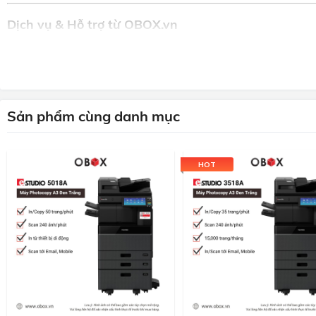
Dịch vụ & Hỗ trợ từ OBOX.vn
Bảo hành:
12–36 tháng
Công suất khuyến nghị:
50.000 – 150.000 bản/tháng
Giao & lắp đặt miễn phí trong 2 giờ
tại Hà Nội, TP.HCM, 
Hỗ trợ kỹ thuật tận nơi 24/7
Sản phẩm cùng danh mục
Liên hệ tư vấn
HOT
0907 521 222
Hotline/Zalo:
mayvanphong@obox.vn
Email: