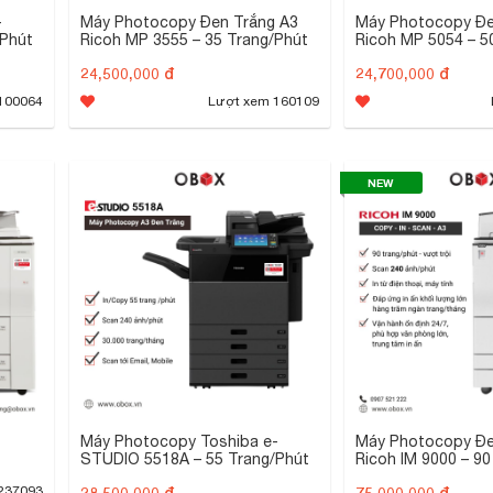
-
Máy Photocopy Đen Trắng A3
Máy Photocopy Đe
/Phút
Ricoh MP 3555 – 35 Trang/Phút
Ricoh MP 5054 – 5
24,500,000 đ
24,700,000 đ
100064
Lượt xem 160109
NEW
Máy Photocopy Toshiba e-
Máy Photocopy Đe
STUDIO 5518A – 55 Trang/Phút
Ricoh IM 9000 – 90
28,500,000 đ
75,000,000 đ
237093