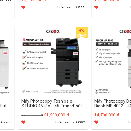
Lượt xem 66111
4%
GIẢM
Máy Photocopy Toshiba e-
Máy Photocopy Đe
Phút
STUDIO 4518A – 45 Trang/Phút
Ricoh MP 4002 – 4
21,500,000 đ
14,700,000 đ
22,500,000 đ
 69906
Lượt xem 200060
L